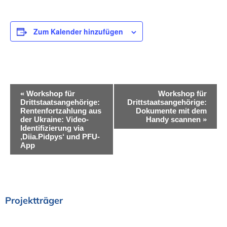
Zum Kalender hinzufügen
V
«
Workshop für
Workshop für
Drittstaatsangehörige:
Drittstaatsangehörige:
e
Rentenfortzahlung aus
Dokumente mit dem
der Ukraine: Video-
Handy scannen
»
r
Identifizierung via
‚Diia.Pidpys‘ und PFU-
a
App
n
s
t
Projektträger
a