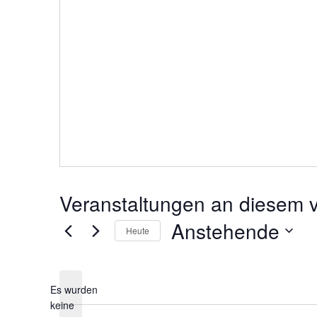
o
n
Veranstaltungen an diesem v
Anstehende
Heute
D
a
t
Es wurden
u
m
keine
w