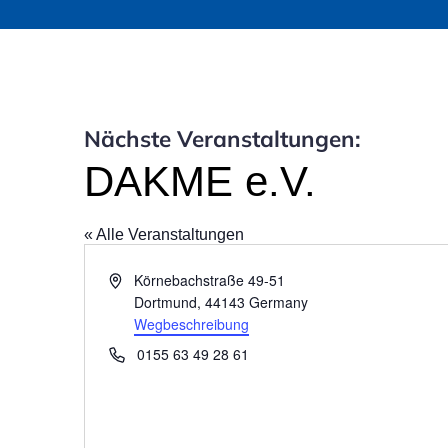
Nächste Veranstaltungen:
DAKME e.V.
« Alle Veranstaltungen
A
Körnebachstraße 49-51
d
Dortmund
,
44143
Germany
r
Wegbeschreibung
e
T
0155 63 49 28 61
s
e
s
l
e
e
f