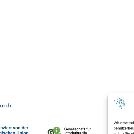
urch
In Koop
Wir verwend
benutzerfreu
sofern Sie e