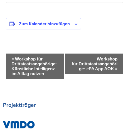
Zum Kalender hinzufügen
V
«
Workshop für
Workshop
Drittstaatsangehörige:
für Drittstaatsangehöri
e
Künstliche Intelligenz
ge: ePA App AOK
»
im Alltag nutzen
r
a
n
Projektträger
s
t
a