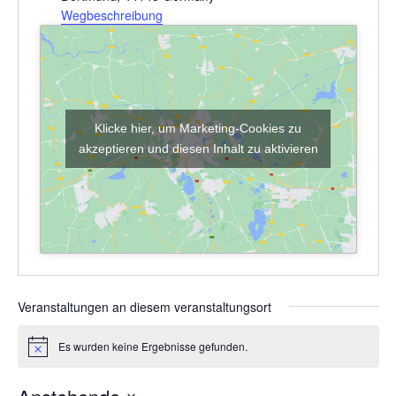
r
Wegbeschreibung
e
s
s
e
Klicke hier, um Marketing-Cookies zu
akzeptieren und diesen Inhalt zu aktivieren
Veranstaltungen an diesem veranstaltungsort
Es wurden keine Ergebnisse gefunden.
H
i
n
w