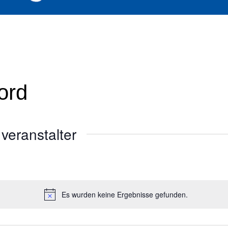
ord
veranstalter
Es wurden keine Ergebnisse gefunden.
H
i
n