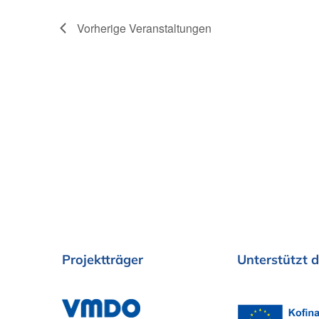
h
l
Vorherige
Veranstaltungen
e
n
.
Projektträger
Unterstützt
d