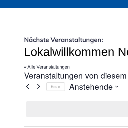
Nächste Veranstaltungen:
Lokalwillkommen N
« Alle Veranstaltungen
Veranstaltungen von diesem 
Anstehende
Heute
D
a
t
u
m
w
ä