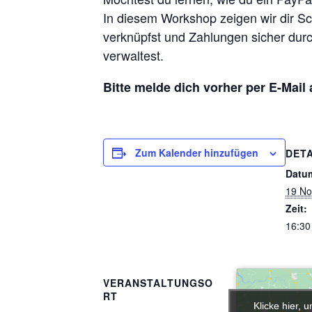
In diesem Workshop zeigen wir dir Schr
verknüpfst und Zahlungen sicher durc
verwaltest.
Bitte melde dich vorher per E-Mail 
Zum Kalender hinzufügen
DETA
Datu
19 No
Zeit:
16:30
VERANSTALTUNGSO
RT
Klicke hier, 
Klicke hier, 