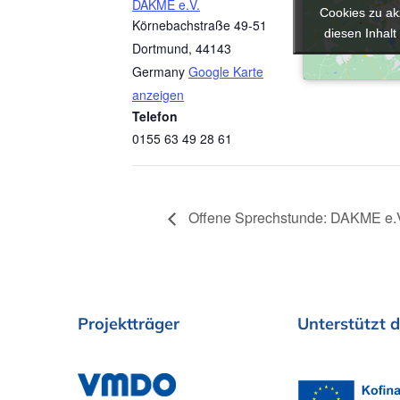
DAKME e.V.
Cookies zu ak
Cookies zu ak
Körnebachstraße 49-51
diesen Inhalt
diesen Inhalt
Dortmund
,
44143
Germany
Google Karte
anzeigen
Telefon
0155 63 49 28 61
Offene Sprechstunde: DAKME e.
Projektträger
Unterstützt
d