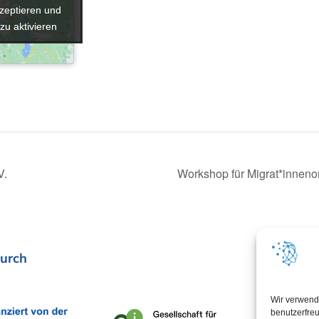
zeptieren und
zeptieren und
 zu aktivieren
 zu aktivieren
V.
Workshop für Migrat*inneno
urch
In Koop
Wir verwend
benutzerfreu