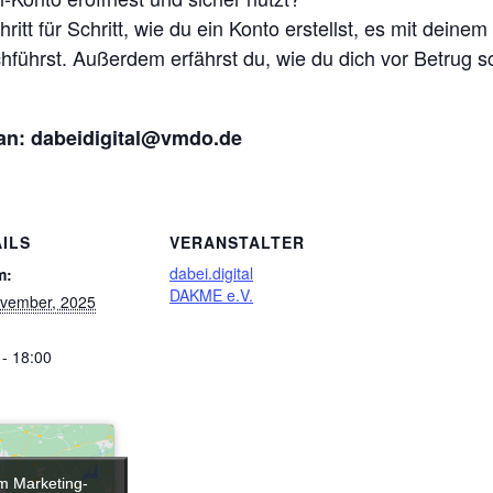
itt für Schritt, wie du ein Konto erstellst, es mit dein
hführst. Außerdem erfährst du, wie du dich vor Betrug s
an:
dabeidigital@vmdo.de
ILS
VERANSTALTER
dabei.digital
m:
DAKME e.V.
vember, 2025
 - 18:00
um Marketing-
um Marketing-