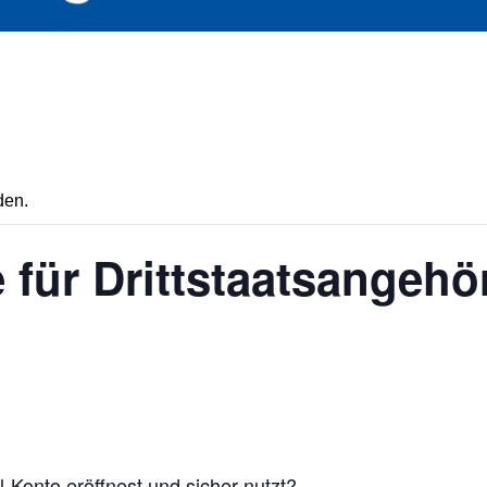
den.
für Drittstaatsangehö
-Konto eröffnest und sicher nutzt?