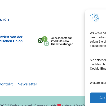
urch
In Koop
Wir verwend
benutzerfreu
sofern Sie e
einzubinden
Sie entsche
möchten. Ihr
Cookie-Eins
Weitere Info
Kontakt
Newsletter
Akz
2026 Dabei.digital. Created with
using WordPress and
Ku