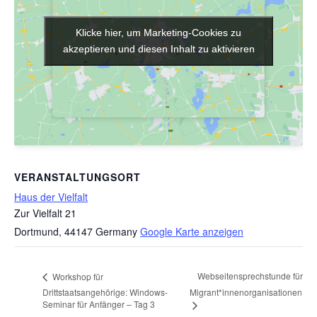
Klicke hier, um Marketing-Cookies zu
Klicke hier, um Marketing-Cookies zu
akzeptieren und diesen Inhalt zu aktivieren
akzeptieren und diesen Inhalt zu aktivieren
VERANSTALTUNGSORT
Haus der Vielfalt
Zur Vielfalt 21
Dortmund
,
44147
Germany
Google Karte anzeigen
Webseitensprechstunde für
Workshop für
Drittstaatsangehörige: Windows-
Migrant*innenorganisationen
Seminar für Anfänger – Tag 3