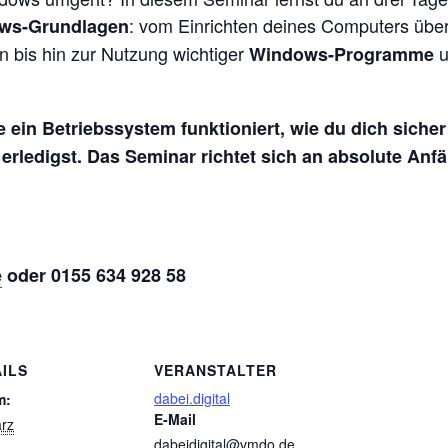
: vom Einrichten deines Computers übe
ws-Grundlagen
 bis hin zur Nutzung wichtiger
u
Windows-Programme
 wie ein Betriebssystem funktioniert, wie du dich sic
 erledigst. Das Seminar richtet sich an absolute Anf
e
oder 0155 634 928 58
ILS
VERANSTALTER
dabei.digital
m:
E-Mail
rz
dabeidigital@vmdo.de