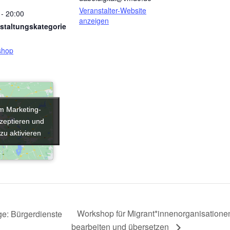
Veranstalter-Website
 - 20:00
anzeigen
staltungskategorie
shop
um Marketing-
um Marketing-
zeptieren und
zeptieren und
 zu aktivieren
 zu aktivieren
Workshop für Migrant*innenorganisationen: 
ge: Bürgerdienste
bearbeiten und übersetzen