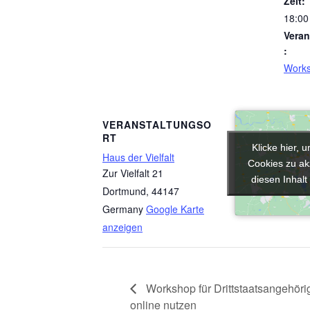
Zeit:
18:00
Veran
:
Work
VERANSTALTUNGSO
RT
Klicke hier, 
Klicke hier, 
Haus der Vielfalt
Cookies zu ak
Cookies zu ak
Zur Vielfalt 21
diesen Inhalt
diesen Inhalt
Dortmund
,
44147
Germany
Google Karte
anzeigen
Workshop für Drittstaatsangehöri
online nutzen