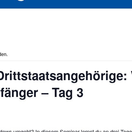
den.
Drittstaatsangehörige
fänger – Tag 3
dows umgeht? In diesem Seminar lernst du an drei Tage