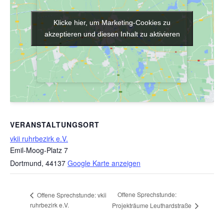
Klicke hier, um Marketing-Cookies zu
Klicke hier, um Marketing-Cookies zu
akzeptieren und diesen Inhalt zu aktivieren
akzeptieren und diesen Inhalt zu aktivieren
VERANSTALTUNGSORT
vkii ruhrbezirk e.V.
Emil-Moog-Platz 7
Dortmund
,
44137
Google Karte anzeigen
Offene Sprechstunde:
Offene Sprechstunde: vkii
ruhrbezirk e.V.
Projekträume Leuthardstraße