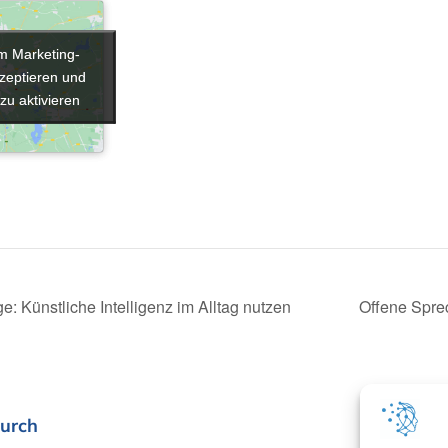
um Marketing-
um Marketing-
zeptieren und
zeptieren und
 zu aktivieren
 zu aktivieren
e: Künstliche Intelligenz im Alltag nutzen
Offene Spre
urch
In Koop