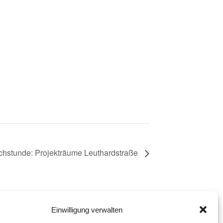
chstunde: Projekträume Leuthardstraße
Einwilligung verwalten
eration mit