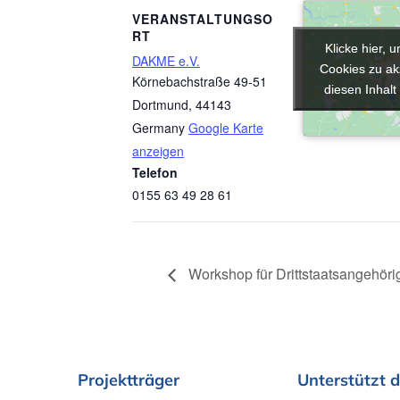
VERANSTALTUNGSO
RT
Klicke hier, 
Klicke hier, 
DAKME e.V.
Cookies zu ak
Cookies zu ak
Körnebachstraße 49-51
diesen Inhalt
diesen Inhalt
Dortmund
,
44143
Germany
Google Karte
anzeigen
Telefon
0155 63 49 28 61
Workshop für Drittstaatsangehörig
Projektträger
Unterstützt
d