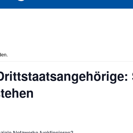
den.
rittstaatsangehörige: 
stehen
ziale Netzwerke funktionieren?