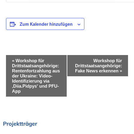
Zum Kalender hinzufügen
V
«
Workshop für
Workshop für
Drittstaatsangehörige:
Drittstaatsangehörige:
e
Rentenfortzahlung aus
Fake News erkennen
»
der Ukraine: Video-
r
Identifizierung via
‚Diia.Pidpys‘ und PFU-
a
App
n
s
t
Projektträger
a