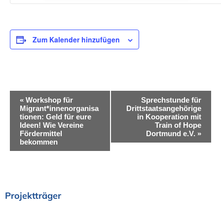
Zum Kalender hinzufügen
V
«
Workshop für
Sprechstunde für
Migrant*innenorganisa
Drittstaatsangehörige
e
tionen: Geld für eure
in Kooperation mit
Ideen! Wie Vereine
Train of Hope
r
Fördermittel
Dortmund e.V.
»
bekommen
a
n
s
Projektträger
t
a