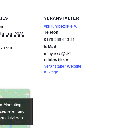
ILS
VERANSTALTER
vkii ruhrbezirk e.V.
m:
Telefon
tember, 2025
0176 588 643 31
E-Mail
 - 15:00
m.ayossa@vkii-
ruhrbezirk.de
Veranstalter-Website
anzeigen
um Marketing-
um Marketing-
zeptieren und
zeptieren und
 zu aktivieren
 zu aktivieren