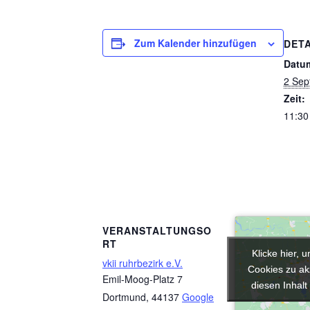
Zum Kalender hinzufügen
DETA
Datu
2 Sep
Zeit:
11:30
VERANSTALTUNGSO
RT
Klicke hier, 
Klicke hier, 
vkii ruhrbezirk e.V.
Cookies zu ak
Cookies zu ak
Emil-Moog-Platz 7
diesen Inhalt
diesen Inhalt
Dortmund
,
44137
Google