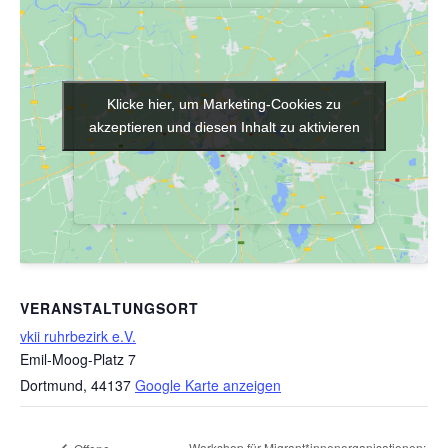
Klicke hier, um Marketing-Cookies zu
Klicke hier, um Marketing-Cookies zu
akzeptieren und diesen Inhalt zu aktivieren
akzeptieren und diesen Inhalt zu aktivieren
VERANSTALTUNGSORT
vkii ruhrbezirk e.V.
Emil-Moog-Platz 7
Dortmund
,
44137
Google Karte anzeigen
Workshop für Migrant*innenorganisationen: