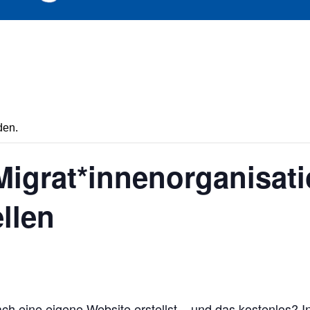
den.
igrat*innenorganisat
llen
ach eine eigene Website erstellst – und das kostenlos? 