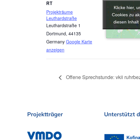
RT
Klicke hier, 
Klicke hier, 
Projekträume
Cookies zu ak
Cookies zu ak
Leuthardstraße
diesen Inhalt
diesen Inhalt
Leuthardstraße 1
Dortmund
,
44135
Germany
Google Karte
anzeigen
Offene Sprechstunde: vkii ruhrbez
Projektträger
Unterstützt
d