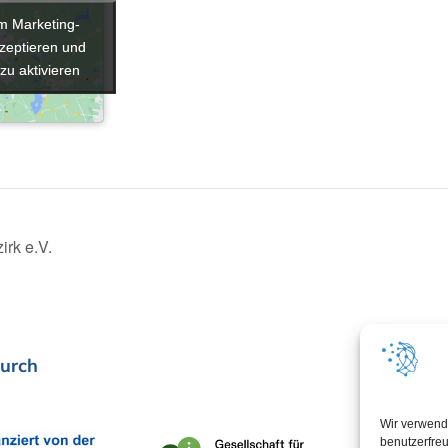
um Marketing-
um Marketing-
zeptieren und
zeptieren und
 zu aktivieren
 zu aktivieren
irk e.V.
urch
In Koop
Wir verwend
benutzerfreu