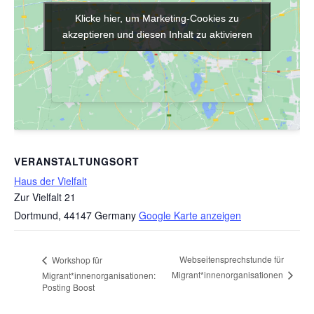
Klicke hier, um Marketing-Cookies zu
Klicke hier, um Marketing-Cookies zu
akzeptieren und diesen Inhalt zu aktivieren
akzeptieren und diesen Inhalt zu aktivieren
VERANSTALTUNGSORT
Haus der Vielfalt
Zur Vielfalt 21
Dortmund
,
44147
Germany
Google Karte anzeigen
Webseitensprechstunde für
Workshop für
Migrant*innenorganisationen
Migrant*innenorganisationen:
Posting Boost