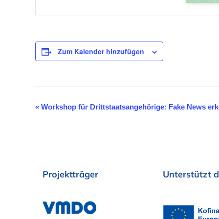
Zum Kalender hinzufügen
«
Workshop für Drittstaatsangehörige: Fake News er
V
e
r
a
Projektträger
Unterstützt
d
n
s
t