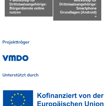
«
Workshop für
Workshop für
Drittstaatsangehörige:
Drittstaatsangehörige:
e
Bürgerdienste online
Smartphone
nutzen
Grundlagen (Android)
r
»
a
n
s
Projektträger
t
a
l
t
Unterstützt
durch
u
n
g
-