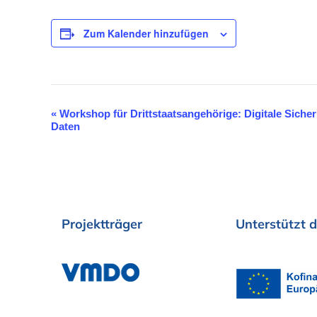
Zum Kalender hinzufügen
«
Workshop für Drittstaatsangehörige: Digitale Siche
V
Daten
e
r
a
n
Projektträger
Unterstützt
d
s
t
a
l