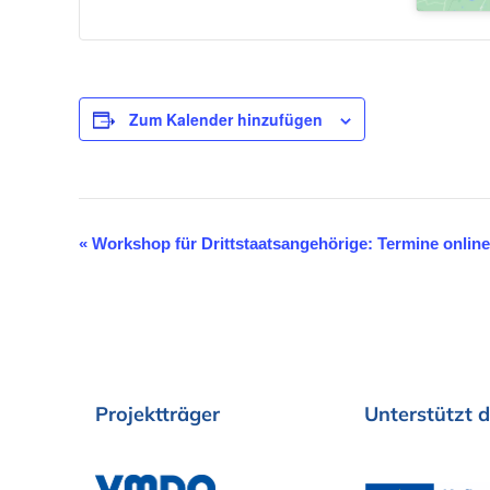
Zum Kalender hinzufügen
«
Workshop für Drittstaatsangehörige: Termine onlin
V
e
r
a
n
Projektträger
Unterstützt
d
s
t