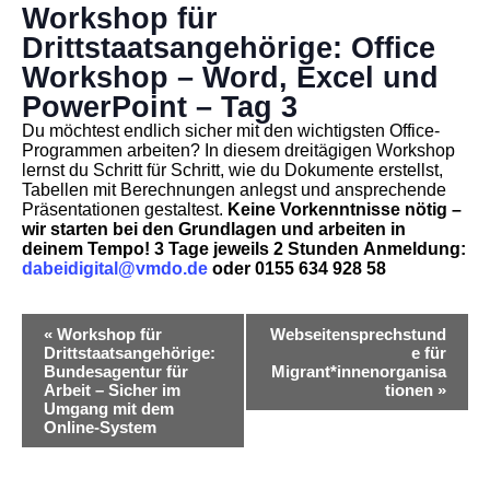
Workshop für
Drittstaatsangehörige: Office
Workshop – Word, Excel und
PowerPoint – Tag 3
Du möchtest endlich sicher mit den wichtigsten Office-
Programmen arbeiten? In diesem dreitägigen Workshop
lernst du Schritt für Schritt, wie du Dokumente erstellst,
Tabellen mit Berechnungen anlegst und ansprechende
Präsentationen gestaltest.
Keine Vorkenntnisse nötig –
wir starten bei den Grundlagen und arbeiten in
deinem Tempo!
3 Tage jeweils 2 Stunden
Anmeldung:
dabeidigital@vmdo.de
oder 0155 634 928 58
V
«
Workshop für
Webseitensprechstund
Drittstaatsangehörige:
e für
e
Bundesagentur für
Migrant*innenorganisa
Arbeit – Sicher im
tionen
»
r
Umgang mit dem
Online-System
a
n