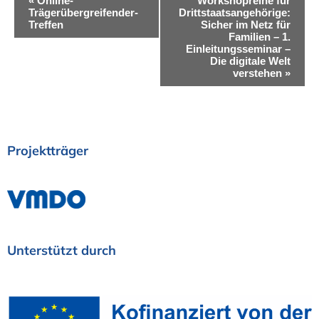
«
Online-
Workshopreihe für
Trägerübergreifender-
Drittstaatsangehörige:
e
Treffen
Sicher im Netz für
Familien – 1.
r
Einleitungsseminar –
Die digitale Welt
a
verstehen
»
n
s
t
Projektträger
a
l
t
u
Unterstützt
durch
n
g
-