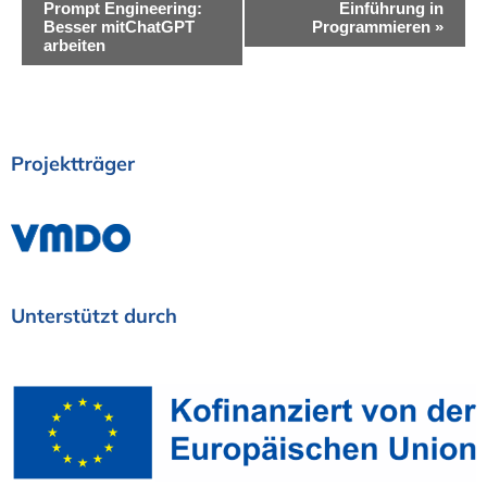
e
Prompt Engineering:
Einführung in
Besser mitChatGPT
Programmieren
»
r
arbeiten
a
n
s
Projektträger
t
a
l
t
Unterstützt
durch
u
n
g
-
N