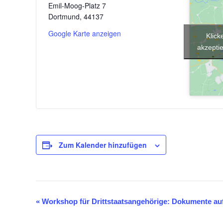
Emil-Moog-Platz 7
Dortmund
,
44137
Google Karte anzeigen
Klick
akzeptie
Zum Kalender hinzufügen
«
Workshop für Drittstaatsangehörige: Dokumente a
V
e