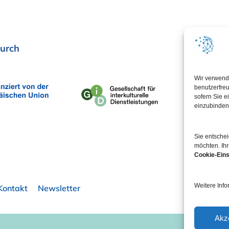
urch
In Koop
Wir verwend
benutzerfreu
sofern Sie e
einzubinden
Sie entsche
möchten. Ihr
Cookie-Eins
Weitere Info
Kontakt
Newsletter
Akz