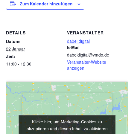
Zum Kalender hinzufügen
DETAILS
VERANSTALTER
dabei.digital
Datum:
E-Mail
22 Januar
dabeidigital@vmdo.de
Zeit:
Veranstalter-Website
11:00 - 12:30
anzeigen
Klicke hier, um Marketing-Cookies zu
Klicke hier, um Marketing-Cookies zu
akzeptieren und diesen Inhalt zu aktivieren
akzeptieren und diesen Inhalt zu aktivieren