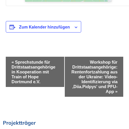
Zum Kalender hinzufügen
V
«
Sprechstunde für
Workshop für
Drittstaatsangehörige
Drittstaatsangehörige:
e
in Kooperation mit
Rentenfortzahlung aus
Train of Hope
der Ukraine: Video-
r
Dortmund e.V.
Identifizierung via
‚Diia.Pidpys‘ und PFU-
a
App
»
n
s
t
Projektträger