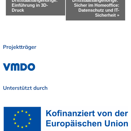
Drittstaatsangehörige:
Drittstaatsangehörige:
e
Einführung in 3D-
Sicher im Homeoffice:
Druck
Datenschutz und IT-
r
Sicherheit
»
a
n
s
Projektträger
t
a
l
t
Unterstützt
durch
u
n
g
-