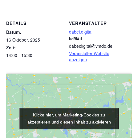
DETAILS
VERANSTALTER
dabei.digital
Datum:
E-Mail
16 Oktober, 2025
dabeidigital@vmdo.de
Zeit:
Veranstalter-Website
14:00 - 15:30
anzeigen
Klicke hier, um Marketing-Cookies zu
Klicke hier, um Marketing-Cookies zu
akzeptieren und diesen Inhalt zu aktivieren
akzeptieren und diesen Inhalt zu aktivieren