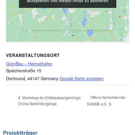
akzeptieren und diesen Inhalt zu aktivieren
akzeptieren und diesen Inhalt zu aktivieren
VERANSTALTUNGSORT
GrünBau – Heimathafen
Speicherstraße 15
Dortmund
,
44147
Germany
Google Karte anzeigen
Offene Sprechstunde:
Workshop für Drittstaatsangehörige:
Online Behördengänge
DAKME e.V.
Projektträger