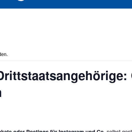
den.
rittstaatsangehörige: 
n
selbst ges
lakate oder Postings für Instagram und Co.