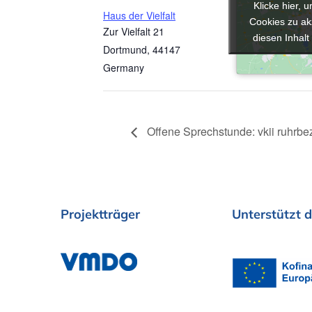
Klicke hier, 
Klicke hier, 
Haus der Vielfalt
Cookies zu ak
Cookies zu ak
Zur Vielfalt 21
diesen Inhalt
diesen Inhalt
Dortmund
,
44147
Germany
Offene Sprechstunde: vkii ruhrbez
Projektträger
Unterstützt
d