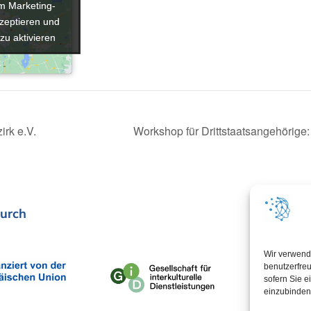
um Marketing-
um Marketing-
zeptieren und
zeptieren und
 zu aktivieren
 zu aktivieren
irk e.V.
Workshop für Drittstaatsangehörige:
urch
In Koop
Wir verwend
benutzerfreu
sofern Sie e
einzubinden