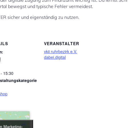
r digitale Zugang zum Finanzamt wichtig ist. Du lernst Schritt
ortal bewegst und typische Fehler vermeidest.
TER sicher und eigenständig zu nutzen.
ILS
VERANSTALTER
vkii ruhrbezirk e.V.
m:
dabei.digital
l
 - 15:30
staltungskategorie
shop
um Marketing-
um Marketing-