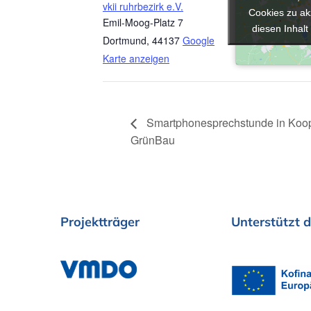
vkii ruhrbezirk e.V.
Cookies zu ak
Cookies zu ak
Emil-Moog-Platz 7
diesen Inhalt
diesen Inhalt
Dortmund
,
44137
Google
Karte anzeigen
Smartphonesprechstunde in Koop
GrünBau
Projektträger
Unterstützt
d