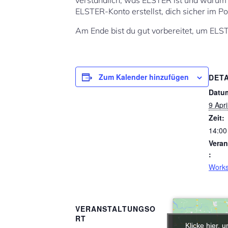
verständlich, was ELSTER ist und warum de
ELSTER-Konto erstellst, dich sicher im P
Am Ende bist du gut vorbereitet, um ELS
Zum Kalender hinzufügen
DETA
Datu
9 Apri
Zeit:
14:00
Veran
:
Work
VERANSTALTUNGSO
RT
Klicke hier, 
Klicke hier, 