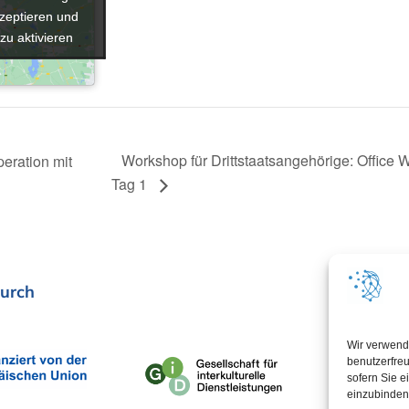
zeptieren und
zeptieren und
 zu aktivieren
 zu aktivieren
Workshop für Drittstaatsangehörige: Office
eration mit
Tag 1
urch
In Koop
Wir verwend
benutzerfreu
sofern Sie e
einzubinden