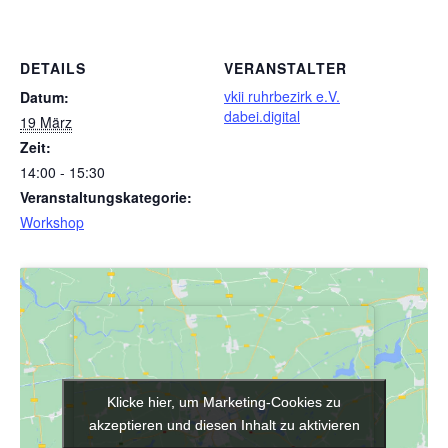
DETAILS
VERANSTALTER
vkii ruhrbezirk e.V.
Datum:
dabei.digital
19 März
Zeit:
14:00 - 15:30
Veranstaltungskategorie:
Workshop
Klicke hier, um Marketing-Cookies zu
Klicke hier, um Marketing-Cookies zu
akzeptieren und diesen Inhalt zu aktivieren
akzeptieren und diesen Inhalt zu aktivieren