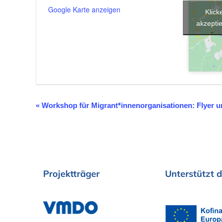
Google Karte anzeigen
Klick
akzeptie
«
Workshop für Migrant*innenorganisationen: Flyer un
V
e
r
a
Projektträger
Unterstützt
d
n
s
t