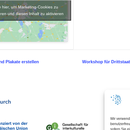
e hier, um Marketing-Cookies zu
ren und diesen Inhalt zu aktivieren
d Plakate erstellen
Workshop für Drittstaa
urch
In Koop
Wir verwend
benutzerfreu
sofern Sie e