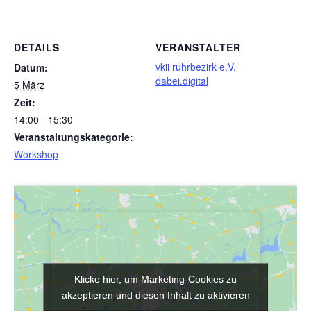
DETAILS
VERANSTALTER
vkii ruhrbezirk e.V.
Datum:
dabei.digital
5 März
Zeit:
14:00 - 15:30
Veranstaltungskategorie:
Workshop
Klicke hier, um Marketing-Cookies zu
Klicke hier, um Marketing-Cookies zu
akzeptieren und diesen Inhalt zu aktivieren
akzeptieren und diesen Inhalt zu aktivieren