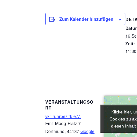
Zum Kalender hinzufügen
DETA
Datu
16 Se
Zeit:
11:30
VERANSTALTUNGSO
RT
Klicke hier, 
Klicke hier, 
vkii ruhrbezirk e.V.
Cookies zu ak
Cookies zu ak
Emil-Moog-Platz 7
diesen Inhalt
diesen Inhalt
Dortmund
,
44137
Google