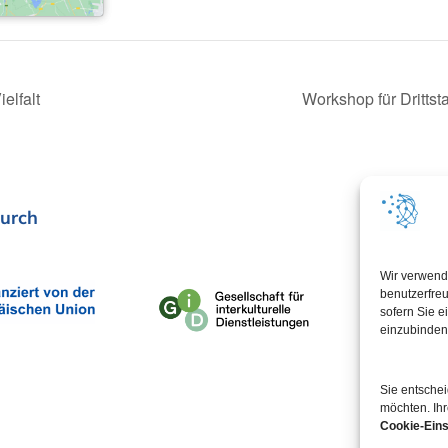
elfalt
Workshop für Dritts
urch
In Koop
Wir verwend
benutzerfreu
sofern Sie e
einzubinden
Sie entsche
möchten. Ihr
Cookie-Eins