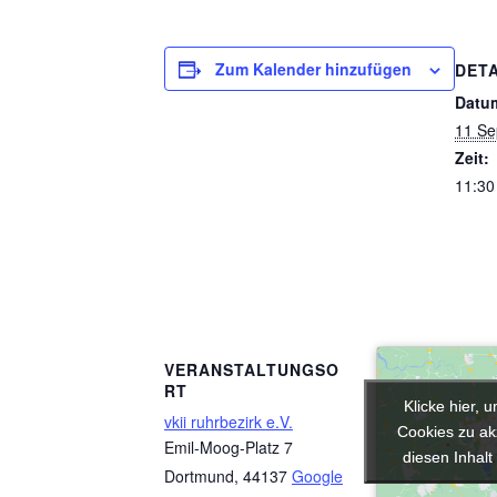
Zum Kalender hinzufügen
DETA
Datu
11 Se
Zeit:
11:30
VERANSTALTUNGSO
RT
Klicke hier, 
Klicke hier, 
vkii ruhrbezirk e.V.
Cookies zu ak
Cookies zu ak
Emil-Moog-Platz 7
diesen Inhalt
diesen Inhalt
Dortmund
,
44137
Google