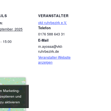
ILS
VERANSTALTER
vkii ruhrbezirk e.V.
m:
Telefon
ptember, 2025
0176 588 643 31
E-Mail
 - 15:00
m.ayossa@vkii-
ruhrbezirk.de
Veranstalter-Website
anzeigen
um Marketing-
um Marketing-
zeptieren und
zeptieren und
 zu aktivieren
 zu aktivieren