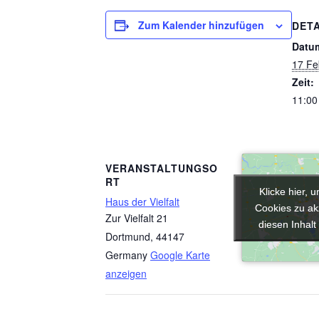
Zum Kalender hinzufügen
DETA
Datu
17 Fe
Zeit:
11:00
VERANSTALTUNGSO
RT
Klicke hier, 
Klicke hier, 
Haus der Vielfalt
Cookies zu ak
Cookies zu ak
Zur Vielfalt 21
diesen Inhalt
diesen Inhalt
Dortmund
,
44147
Germany
Google Karte
anzeigen