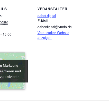
ILS
VERANSTALTER
dabei.digital
m:
E-Mail
bruar
dabeidigital@vmdo.de
Veranstalter-Website
 - 13:00
anzeigen
um Marketing-
um Marketing-
zeptieren und
zeptieren und
 zu aktivieren
 zu aktivieren