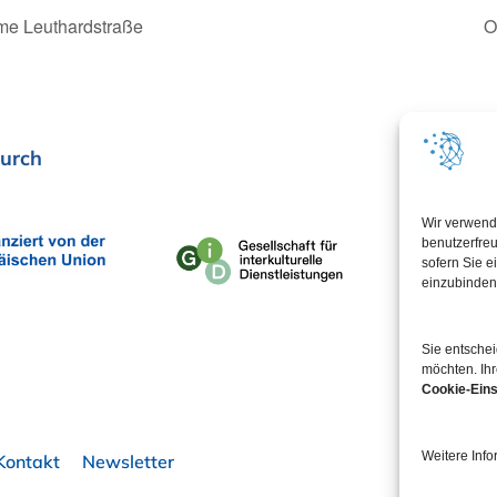
me Leuthardstraße
O
urch
In Koop
Wir verwend
benutzerfreu
sofern Sie e
einzubinden
Sie entsche
möchten. Ihr
Cookie-Eins
Weitere Info
Kontakt
Newsletter