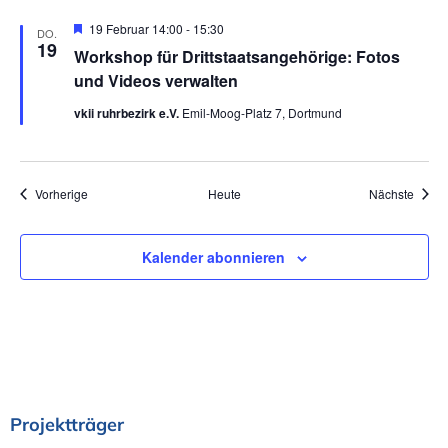
i
e
e
h
H
19 Februar 14:00
-
15:30
c
DO.
o
e
19
Workshop für Drittstaatsangehörige: Fotos
n
b
r
h
e
v
und Videos verwalten
n
o
S
t
r
vkii ruhrbezirk e.V.
Emil-Moog-Platz 7, Dortmund
g
e
e
u
h
n
o
c
b
Veranstaltungen
Veran
Vorherige
Heute
Nächste
-
e
n
h
N
Kalender abonnieren
a
e
v
u
i
n
g
d
a
Projektträger
t