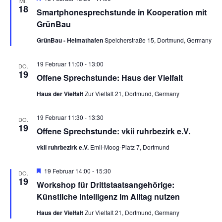
a
MI.
e
18
w
Smartphonesprechstunde in Kooperation mit
r
a
ä
n
v
GrünBau
h
o
s
l
n
r
GrünBau - Heimathafen
Speicherstraße 15, Dortmund, Germany
e
g
t
n
e
s
h
.
19 Februar 11:00
-
13:00
DO.
a
o
19
Offene Sprechstunde: Haus der Vielfalt
b
t
l
e
n
Haus der Vielfalt
Zur Vielfalt 21, Dortmund, Germany
a
t
19 Februar 11:30
-
13:30
u
DO.
l
19
Offene Sprechstunde: vkii ruhrbezirk e.V.
n
t
vkii ruhrbezirk e.V.
Emil-Moog-Platz 7, Dortmund
g
u
A
H
19 Februar 14:00
-
15:30
DO.
e
19
Workshop für Drittstaatsangehörige:
n
n
r
v
Künstliche Intelligenz im Alltag nutzen
o
s
g
r
Haus der Vielfalt
Zur Vielfalt 21, Dortmund, Germany
g